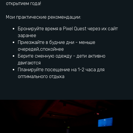
открытием года!
+7 (950) 137-12-34
Остановка Неоплан
Мои практические рекомендации:
Бронируйте время в Pixel Quest через их сайт
г. Иркутск, улица
Городская парковка
Октябрьской Революции,
заранее
16
Приезжайте в будние дни - меньше
очередей,спокойнее
Как добраться
Берите сменную одежду - дети активно
двигаются
Планируйте посещение на 1-2 часа для
Есть вопрос? Напиши нам:
оптимального отдыха