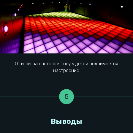
Мероприятия
Информация
Наши игры
Детский день рождения
Тарифы
Корпоратив
Сертификаты
Взрослый день рождения
Правила игры
Выпускной
Вакансии
Тимбилдинг
Контакты локации
От игры на световом полу у детей поднимается
настроение.
О компании
Общая информация
Конфидециальность
Франшиза
Правила посещения
Реквизиты УК
Разработка сайта
Контакты УК
Полезные статьи
Товарный знак ®
Реквизиты локации
5
Проложить маршрут
Выбрать город