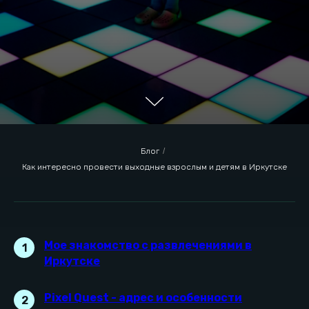
Блог
/
Как интересно провести выходные взрослым и детям в Иркутске
Мое знакомство с развлечениями в
1
Иркутске
Мое знакомство с
Pixel Quest - адрес и особенности
2
развлечениями в
Иркутске