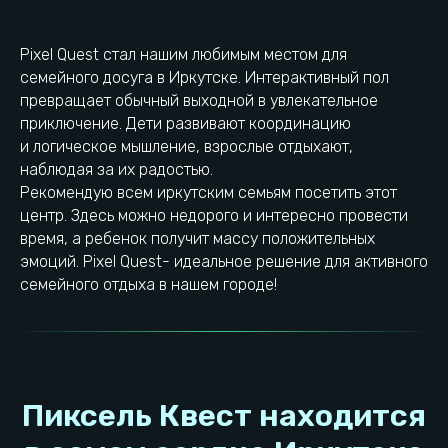
Pixel Quest стал нашим любимым местом для
семейного досуга в Иркутске. Интерактивный пол
ИП Смолыгин Виталий Андреевич
превращает обычный выходной в увлекательное
ОГРН: 320385000041592
ИНН: 381403358294
приключение. Дети развивают координацию
и логическое мышление, взрослые отдыхают,
© 2023−2026. Pixel Quest. Все права защищены.
Копирование материалов сайта запрещено
наблюдая за их радостью.
Рекомендую всем иркутским семьям посетить этот
центр. Здесь можно недорого и интересно провести
время, а ребенок получит массу положительных
эмоций. Pixel Quest- идеальное решение для активного
семейного отдыха в нашем городе!