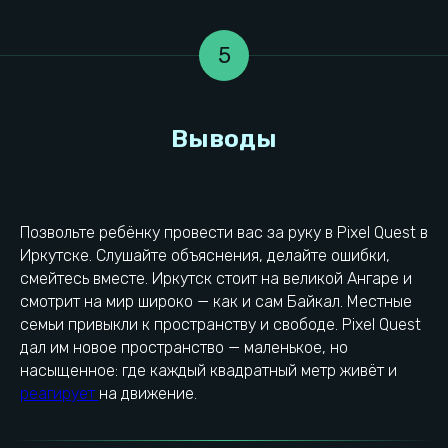
Тарифы
Корпоратив
Сертификаты
Взрослый день рождения
Правила игры
Выпускной
5
Вакансии
Тимбилдинг
Контакты локации
О компании
Общая информация
Конфидециальность
Франшиза
Правила посещения
Реквизиты УК
Разработка сайта
Контакты УК
Полезные статьи
Товарный знак ®
Реквизиты локации
Позвольте ребёнку провести вас за руку в Pixel Quest в
Иркутске. Слушайте объяснения, делайте ошибки,
Проложить маршрут
Выбрать город
смейтесь вместе. Иркутск стоит на великой Ангаре и
смотрит на мир широко — как и сам Байкал. Местные
семьи привыкли к пространству и свободе. Pixel Quest
дал им новое пространство — маленькое, но
насыщенное: где каждый квадратный метр живёт и
реагирует
на движение.
ИП Смолыгин Виталий Андреевич
ОГРН: 320385000041592