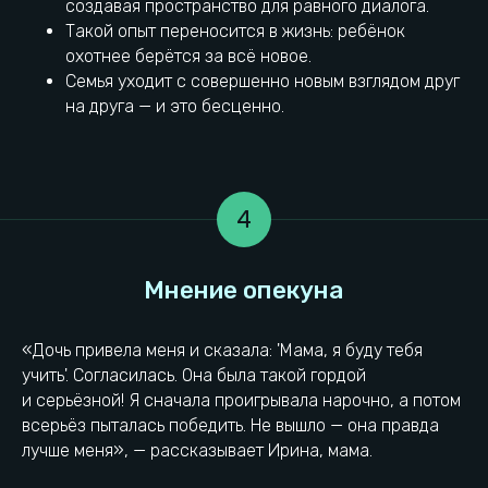
создавая пространство для равного диалога.
Такой опыт переносится в жизнь: ребёнок
охотнее берётся за всё новое.
Семья уходит с совершенно новым взглядом друг
на друга — и это бесценно.
4
Пиксель Квест находится
в самом сердце Иркутска
«Дочь привела меня и сказала: 'Мама, я буду тебя
учить'. Согласилась. Она была такой гордой
+7 (950) 137-12-34
Остановка Неоплан
и серьёзной! Я сначала проигрывала нарочно, а потом
всерьёз пыталась победить. Не вышло — она правда
лучше меня», — рассказывает Ирина, мама.
г. Иркутск, улица
Городская парковка
Октябрьской Революции,