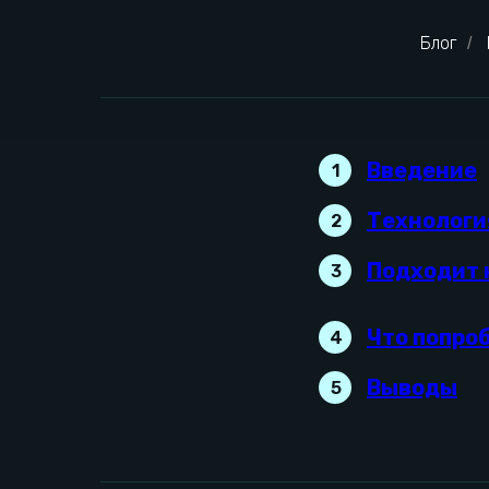
Блог
/
Введение
1
Технологи
2
Подходит 
3
Что попроб
4
Выводы
5