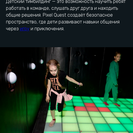
Детский тимбилдинг — это возможность научить ребят
работать в команде, слушать друг друга и находить
общие решения. Pixel Quest создаёт безопасное
пространство, где дети развивают навыки общения
Pixel Quest – развитие через игру
через
игру
и приключения.
Программы для детей