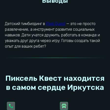
Правила посещения
Реквизиты УК
Разработка сайта
Контакты УК
Полезные статьи
Товарный знак ®
Реквизиты локации
Детский тимбилдинг в
Pixel Quest
— это не просто
развлечение, а инструмент развития социальных
Проложить маршрут
Выбрать город
навыков. Дети учатся дружить, работать в команде и
уважать друг друга через игру. Готовы создать такой
опыт для ваших ребят?
ИП Смолыгин Виталий Андреевич
ОГРН: 320385000041592
ИНН: 381403358294
© 2023−2026. Pixel Quest. Все права защищены.
Копирование материалов сайта запрещено