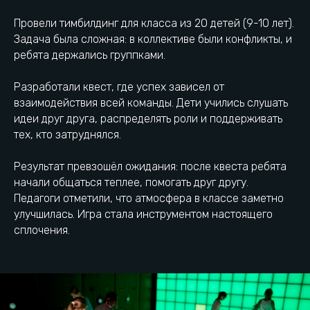
Провели тимбилдинг для класса из 20 детей (9-10 лет).
Задача была сложная: в коллективе были конфликты, и
ребята держались группками.
Пиксель Квест находится
в самом сердце Иркутска
Разработали квест, где успех зависел от
взаимодействия всей команды. Дети учились слушать
идеи друг друга, распределять роли и поддерживать
тех, кто затруднялся.
+7 (950) 137-12-34
Остановка Неоплан
Результат превзошёл ожидания: после квеста ребята
начали общаться теплее, помогать друг другу.
Педагоги отметили, что атмосфера в классе заметно
г. Иркутск, улица
Городская парковка
Октябрьской Революции,
улучшилась. Игра стала инструментом настоящего
16
сплочения.
Как добраться
Есть вопрос? Напиши нам: